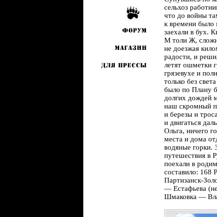
сельхоз работни
что до войны т
к времени было 
заехали в бух. 
М толи Ж, сложн
не доезжая кило
радости, и решил
летят ошметки г
грязевухе и пол
только без свет
было по Плану б
долгих дождей м
наш скромный 
и березы и трос
и двигаться дал
Ольга, ничего г
места и дома от
водяные горки. 
путешествия в Р
поехали в родим
составило: 168 
Партизанск-Зол
— Естафьева (н
Шмаковка — Вл