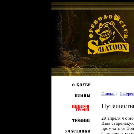
Главная
/
Галерея
Путешеств
29 апреля я с 
Взяв старенькую
промчать от Зол
Сунувшись по ко