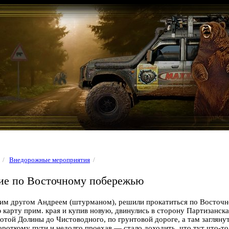
/
Внедорожные мероприятия
/
ие по Восточному побережью
моим другом Андреем (штурманом), решили прокатиться по Восточ
 карту прим. края и купив новую, двинулись в сторону Партизанска
отой Долины до Чистоводного, по грунтовой дороге, а там загляну
роткому пути и недолго проехав — стало доходить, что тут
что-то