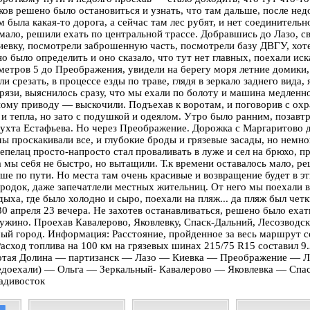
ков решено было остановиться и узнать, что там дальше, после не
ам была
какая-то
дорога, а сейчас там лес рубят, и нет соединитель
мало, решили ехать по центральной трассе. Добравшись до Лазо, 
Киевку, посмотрели заброшенную часть, посмотрели базу ДВГУ, хоте
о было определить и оно сказало, что тут нет главных, поехали ис
метров 5 до Преображения, увидели на берегу моря летние домики,
и срезать, в процессе езды по траве, глядя в зеркало заднего вида, 
рязи, выяснилось сразу, что мы ехали по болоту и машина медленно
ному приводу — выскочили. Подъехав к воротам, и поговорив с охр
а и тепла, но зато с подушкой и одеялом. Утро было ранним, позавт
ухта Естафьева. Но через Преображение. Дорожка с Маргаритово д
ы проскакивали все, и глубокие броды и грязевые засады, но немно
пепелац
просто-напросто
стал проваливать в луже и сел на брюхо,
а мы себя не быстро, но вытащили. Т.к времени оставалось мало, р
ьше по пути. Но места там очень красивые и возвращение будет в эт
ородок, даже запечатлели местных жительниц. От него мы поехали в
дыха, где было холодно и сыро, поехали на пляж... да пляж был четк
30 апреля 23 вечера. Не захотев останавливаться, решено было еха
ужино. Проехав Кавалерово, Яковлевку,
Спаск-Дальний
, Лесозводс
ый город. Информация: Расстояние, пройденное за весь маршрут с
Расход топлива на 100 км на грязевых шинах 215/75 R15 составил 9
отая
Долина — партизанск — Лазо — Киевка — Преображение — Л
едоехали) — Ольга — Зеркальный- Кавалерово — Яковлевка — Спа
адивосток