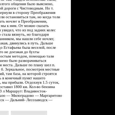
долгого общения было выяснено,
ной дороги с Чистоводным. Но т.
свернули в сторону Преображения
ли остановиться там, но когда толи
кать ночлег в Преображении,
 мы к ним. От можно сказать
я увидел, что из под задних колес
 стала вязнуть, но благодаря
анником, мы нашли себе ночлег,
ракав, двинулись в путь. Дальше
о Естафьева была веселой, после
го не доезжая до бухты
 простым методом, помощью тали
ешено было разворачиваться
и места. Дальше по плану шел п.
 б. Зеркальное, посмотрев местные
ий, там база, на которой строятся
ть в конечный пункт нашего
к, мы прибыли. Отдохнув 1.5 суток,
оставил 1800 км.
Кол-во
бензина
.3 л Маршрут: Владивосток-
азо — Милоградово — Маргаритово
сск — Дальний- Лесозаводск —