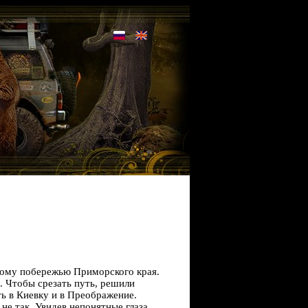
ному побережью Приморского края.
. Чтобы срезать путь, решили
ть в Киевку и в Преображение.
не так. Увидев непонятные глаза,