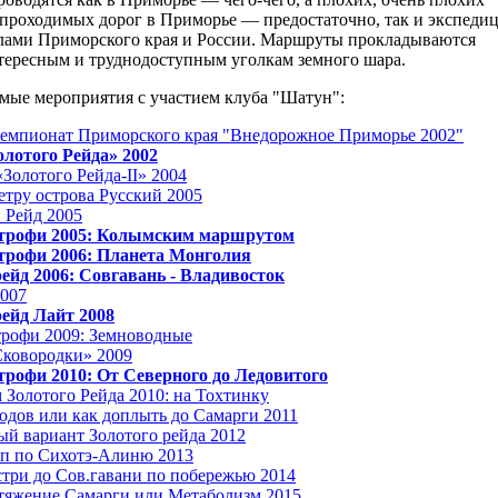
проходимых дорог в Приморье — предостаточно, так и экспеди
елами Приморского края и России. Маршруты прокладываются
тересным и труднодоступным уголкам земного шара.
мые мероприятия с участием клуба "Шатун":
емпионат Приморского края "Внедорожное Приморье 2002"
олотого Рейда» 2002
«Золотого Рейда-II» 2004
тру острова Русский 2005
 Рейд 2005
трофи 2005: Колымским маршрутом
рофи 2006: Планета Монголия
рейд 2006: Совгавань - Владивосток
2007
рейд Лайт 2008
рофи 2009: Земноводные
ковородки» 2009
рофи 2010: От Северного до Ледовитого
 Золотого Рейда 2010: на Тохтинку
одов или как доплыть до Самарги 2011
й вариант Золотого рейда 2012
ип по Сихотэ-Алиню 2013
три до Сов.гавани по побережью 2014
тяжение Самарги или Метаболизм 2015