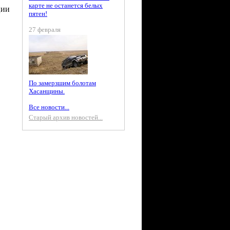
карте не останется белых
ции
пятен!
27 февраля
По замерзшим болотам
Хасанщины.
Все новости...
Старый архив новостей...