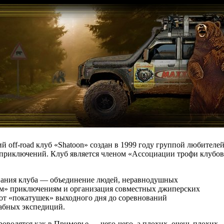
й off-road клуб «Shatoon» создан в 1999 году группой любителе
приключений. Клуб является членом «Ассоциации трофи клубов
вания клуба — объединение людей, неравнодушных
м» приключениям и организация совместных джиперских
т «покатушек» выходного дня до соревнований
абных экспедиций.
оводятся как в Приморье — чего-чего, а плохих, очень плохих