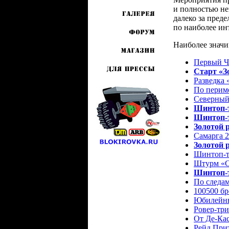
и полностью не
далеко за пред
по наиболее ин
Наиболее значи
Первый Ч
Старт «З
Разведка 
По периме
Северный
Шинтоп-
Шинтоп-т
Золотой 
Самарга 
Золотой 
Шинтоп-т
Штурм «С
Шинтоп-т
По следам
100500 бр
Юбилейны
Ровер-тр
От Де-Кас
Рейд При