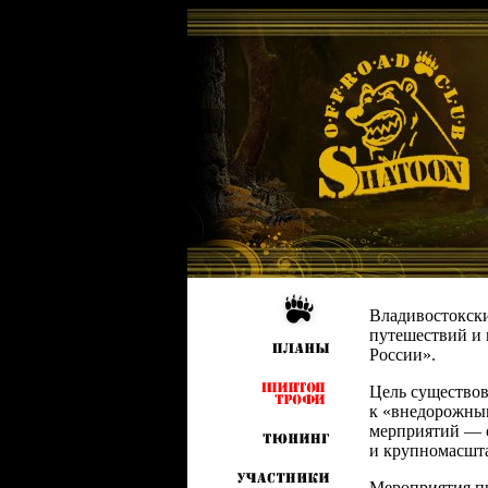
Владивостокски
путешествий и 
России».
Цель существо
к «внедорожны
мерприятий — о
и крупномасшт
Мероприятия пр