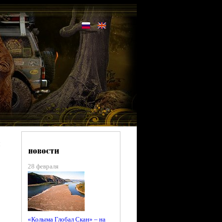
й
28 февраля
«Колыма Глобал Скан» – на