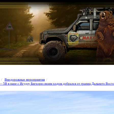
/
Внедорожные мероприятия
/
 5В в паре с Исудзу Бигхорн своим ходом добрался от границ Дальнего Восто