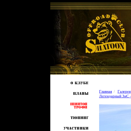
Главная
/
Галерея
Легендарный ЗиС —